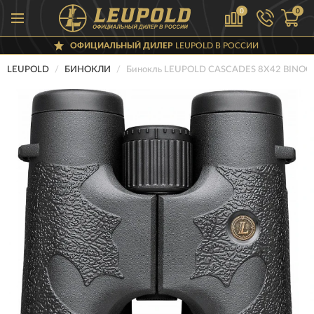
0
0
ОФИЦИАЛЬНЫЙ ДИЛЕР
LEUPOLD В РОССИИ
LEUPOLD
БИНОКЛИ
Бинокль LEUPOLD CASCADES 8X42 BINOC