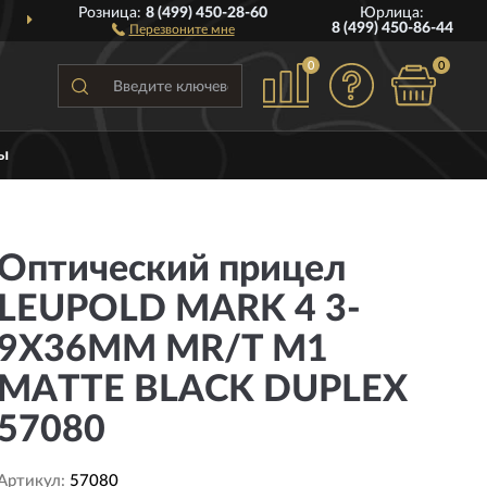
Розница:
8 (499) 450-28-60
Юрлица:
ДОСТАВИМ
ПО ВСЕЙ РОССИИ
8 (499) 450-86-44
Перезвоните мне
0
0
ы
Оптический прицел
LEUPOLD MARK 4 3-
9X36MM MR/T M1
MATTE BLACK DUPLEX
57080
Артикул:
57080