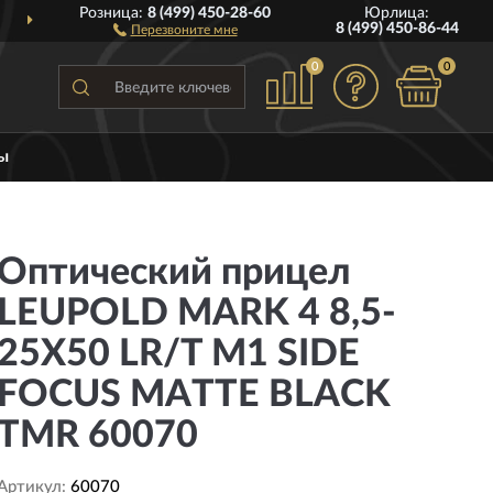
Розница:
8 (499) 450-28-60
Юрлица:
ДОСТАВИМ
ПО ВСЕЙ РОССИИ
8 (499) 450-86-44
Перезвоните мне
0
0
ы
Оптический прицел
LEUPOLD MARK 4 8,5-
25X50 LR/T M1 SIDE
FOCUS MATTE BLACK
TMR 60070
Артикул:
60070