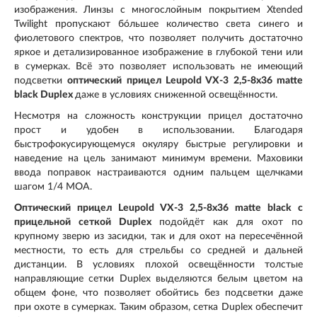
изображения. Линзы с многослойным покрытием Xtended
Twilight пропускают бóльшее количество света синего и
фиолетового спектров, что позволяет получить достаточно
яркое и детализированное изображение в глубокой тени или
в сумерках. Всё это позволяет использовать не имеющий
подсветки
оптический прицел Leupold VX-3 2,5-8x36 matte
black Duplex
даже в условиях сниженной освещённости.
Несмотря на сложность конструкции прицел достаточно
прост и удобен в использовании. Благодаря
быстрофокусирующемуся окуляру быстрые регулировки и
наведение на цель занимают минимум времени. Маховики
ввода поправок настраиваются одним пальцем щелчками
шагом 1/4 МОА.
Оптический прицел Leupold VX-3 2,5-8x36 matte black с
прицельной сеткой Duplex
подойдёт как для охот по
крупному зверю из засидки, так и для охот на пересечённой
местности, то есть для стрельбы со средней и дальней
дистанции. В условиях плохой освещённости толстые
направляющие сетки Duplex выделяются белым цветом на
общем фоне, что позволяет обойтись без подсветки даже
при охоте в сумерках. Таким образом, сетка Duplex обеспечит