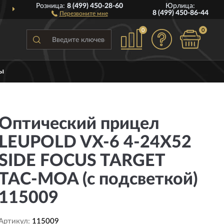
Розница:
8 (499) 450-28-60
Юрлица:
ДОСТАВИМ
ПО ВСЕЙ РОССИИ
8 (499) 450-86-44
Перезвоните мне
0
0
ы
Оптический прицел
LEUPOLD VX-6 4-24X52
SIDE FOCUS TARGET
TAC-MOA (с подсветкой)
115009
Артикул:
115009